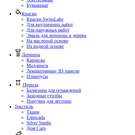
Бумажные
Краски
Краски SwissLake
Для внутренних работ
Для наружных работ
Эмаль для лепнины и дерева
На масленой основе
На водной основе
Лепнина
Карнизы
Молдинги
Декоративные 3D панели
Плинтусы
Перила
Балясины для ограждений
Заходные столбы
Поручни для лестниц
Текстиль
Ткани
Espocada
Silver Studio
Дом Caro