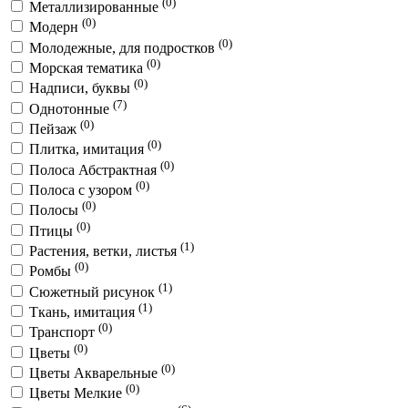
(0)
Металлизированные
(0)
Модерн
(0)
Молодежные, для подростков
(0)
Морская тематика
(0)
Надписи, буквы
(7)
Однотонные
(0)
Пейзаж
(0)
Плитка, имитация
(0)
Полоса Абстрактная
(0)
Полоса с узором
(0)
Полосы
(0)
Птицы
(1)
Растения, ветки, листья
(0)
Ромбы
(1)
Сюжетный рисунок
(1)
Ткань, имитация
(0)
Транспорт
(0)
Цветы
(0)
Цветы Акварельные
(0)
Цветы Мелкие