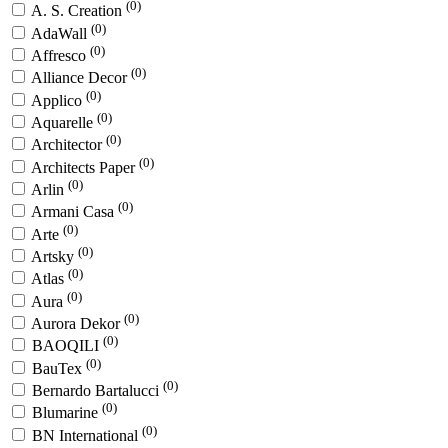
(0)
A. S. Creation
(0)
AdaWall
(0)
Affresco
(0)
Alliance Decor
(0)
Applico
(0)
Aquarelle
(0)
Architector
(0)
Architects Paper
(0)
Arlin
(0)
Armani Casa
(0)
Arte
(0)
Artsky
(0)
Atlas
(0)
Aura
(0)
Aurora Dekor
(0)
BAOQILI
(0)
BauTex
(0)
Bernardo Bartalucci
(0)
Blumarine
(0)
BN International