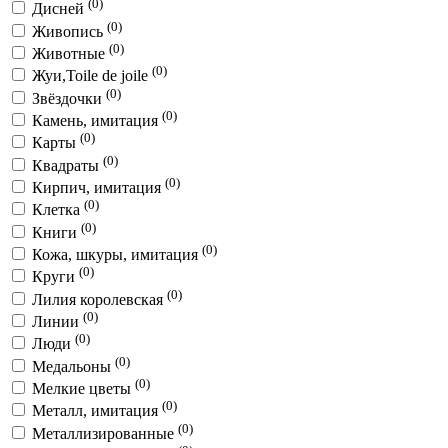
(0)
Дисней
(0)
Живопись
(0)
Животные
(0)
Жуи,Toile de joile
(0)
Звёздочки
(0)
Камень, имитация
(0)
Карты
(0)
Квадраты
(0)
Кирпич, имитация
(0)
Клетка
(0)
Книги
(0)
Кожа, шкуры, имитация
(0)
Круги
(0)
Лилия королевская
(0)
Линии
(0)
Люди
(0)
Медальоны
(0)
Мелкие цветы
(0)
Металл, имитация
(0)
Металлизированные