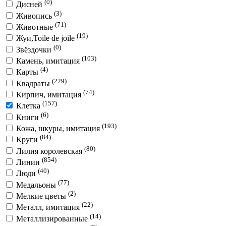
(0)
Дисней
(3)
Живопись
(71)
Животные
(19)
Жуи,Toile de joile
(0)
Звёздочки
(103)
Камень, имитация
(4)
Карты
(229)
Квадраты
(74)
Кирпич, имитация
(157)
Клетка
(6)
Книги
(193)
Кожа, шкуры, имитация
(84)
Круги
(80)
Лилия королевская
(854)
Линии
(40)
Люди
(77)
Медальоны
(2)
Мелкие цветы
(22)
Металл, имитация
(14)
Металлизированные