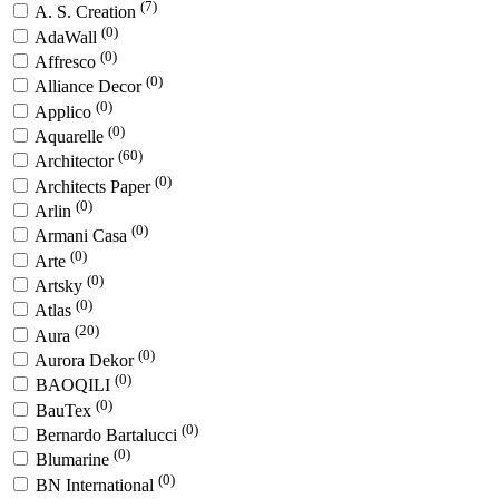
(7)
A. S. Creation
(0)
AdaWall
(0)
Affresco
(0)
Alliance Decor
(0)
Applico
(0)
Aquarelle
(60)
Architector
(0)
Architects Paper
(0)
Arlin
(0)
Armani Casa
(0)
Arte
(0)
Artsky
(0)
Atlas
(20)
Aura
(0)
Aurora Dekor
(0)
BAOQILI
(0)
BauTex
(0)
Bernardo Bartalucci
(0)
Blumarine
(0)
BN International