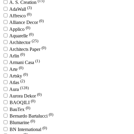
(15)
A. S. Creation
(3)
AdaWall
(0)
Affresco
(0)
Alliance Decor
(0)
Applico
(0)
Aquarelle
(25)
Architector
(0)
Architects Paper
(0)
Arlin
(1)
Armani Casa
(0)
Arte
(0)
Artsky
(2)
Atlas
(128)
Aura
(0)
Aurora Dekor
(0)
BAOQILI
(0)
BauTex
(0)
Bernardo Bartalucci
(0)
Blumarine
(0)
BN International