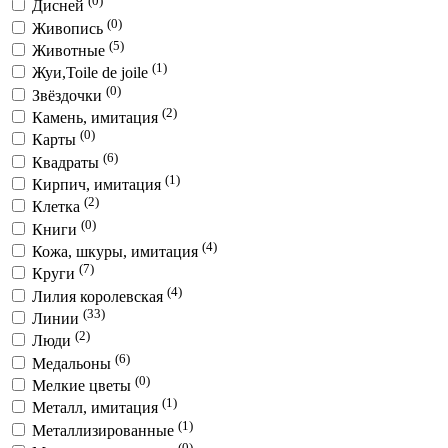
(0)
Дисней
(0)
Живопись
(5)
Животные
(1)
Жуи,Toile de joile
(0)
Звёздочки
(2)
Камень, имитация
(0)
Карты
(6)
Квадраты
(1)
Кирпич, имитация
(2)
Клетка
(0)
Книги
(4)
Кожа, шкуры, имитация
(7)
Круги
(4)
Лилия королевская
(33)
Линии
(2)
Люди
(6)
Медальоны
(0)
Мелкие цветы
(1)
Металл, имитация
(1)
Металлизированные
(0)