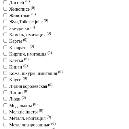
(0)
Дисней
(0)
Живопись
(0)
Животные
(0)
Жуи,Toile de joile
(0)
Звёздочки
(0)
Камень, имитация
(0)
Карты
(0)
Квадраты
(0)
Кирпич, имитация
(0)
Клетка
(0)
Книги
(0)
Кожа, шкуры, имитация
(0)
Круги
(0)
Лилия королевская
(0)
Линии
(0)
Люди
(0)
Медальоны
(0)
Мелкие цветы
(0)
Металл, имитация
(0)
Металлизированные