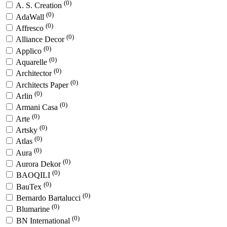
(0)
A. S. Creation
(0)
AdaWall
(0)
Affresco
(0)
Alliance Decor
(0)
Applico
(0)
Aquarelle
(0)
Architector
(0)
Architects Paper
(0)
Arlin
(0)
Armani Casa
(0)
Arte
(0)
Artsky
(0)
Atlas
(0)
Aura
(0)
Aurora Dekor
(0)
BAOQILI
(0)
BauTex
(0)
Bernardo Bartalucci
(0)
Blumarine
(0)
BN International