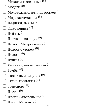
(0)
Металлизированные
(0)
Модерн
(0)
Молодежные, для подростков
(0)
Морская тематика
(0)
Надписи, буквы
(2)
Однотонные
(0)
Пейзаж
(0)
Плитка, имитация
(0)
Полоса Абстрактная
(0)
Полоса с узором
(0)
Полосы
(0)
Птицы
(0)
Растения, ветки, листья
(0)
Ромбы
(0)
Сюжетный рисунок
(0)
Ткань, имитация
(0)
Транспорт
(0)
Цветы
(0)
Цветы Акварельные
(0)
Цветы Мелкие