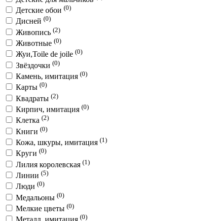
(0)
Детские обои
(0)
Дисней
(2)
Живопись
(0)
Животные
(0)
Жуи,Toile de joile
(0)
Звёздочки
(0)
Камень, имитация
(0)
Карты
(2)
Квадраты
(0)
Кирпич, имитация
(2)
Клетка
(0)
Книги
(1)
Кожа, шкуры, имитация
(0)
Круги
(1)
Лилия королевская
(5)
Линии
(0)
Люди
(0)
Медальоны
(0)
Мелкие цветы
(0)
Металл, имитация