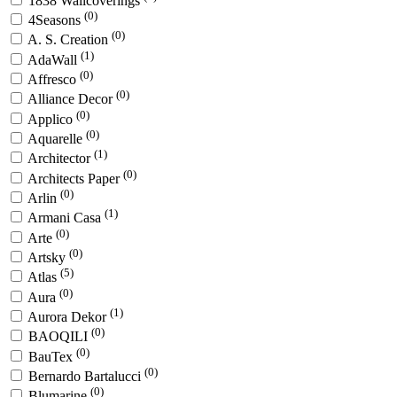
1838 Wallcoverings
(0)
4Seasons
(0)
A. S. Creation
(1)
AdaWall
(0)
Affresco
(0)
Alliance Decor
(0)
Applico
(0)
Aquarelle
(1)
Architector
(0)
Architects Paper
(0)
Arlin
(1)
Armani Casa
(0)
Arte
(0)
Artsky
(5)
Atlas
(0)
Aura
(1)
Aurora Dekor
(0)
BAOQILI
(0)
BauTex
(0)
Bernardo Bartalucci
(0)
Blumarine