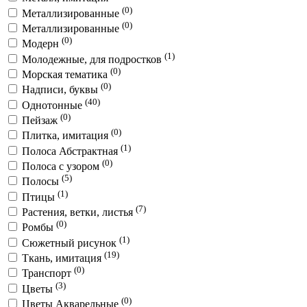
(0)
Металлизированные
(0)
Металлизированные
(0)
Модерн
(1)
Молодежные, для подростков
(0)
Морская тематика
(0)
Надписи, буквы
(40)
Однотонные
(0)
Пейзаж
(0)
Плитка, имитация
(1)
Полоса Абстрактная
(0)
Полоса с узором
(5)
Полосы
(1)
Птицы
(7)
Растения, ветки, листья
(0)
Ромбы
(1)
Сюжетный рисунок
(19)
Ткань, имитация
(0)
Транспорт
(3)
Цветы
(0)
Цветы Акварельные