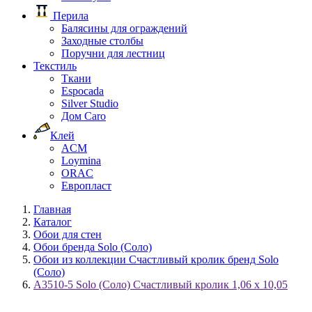
Перила
Балясины для ограждений
Заходные столбы
Поручни для лестниц
Текстиль
Ткани
Espocada
Silver Studio
Дом Caro
Клей
ACM
Loymina
ORAC
Европласт
Главная
Каталог
Обои для стен
Обои бренда Solo (Соло)
Обои из коллекции Счастливый кролик бренд Solo
(Соло)
A3510-5 Solo (Соло) Счастливый кролик 1,06 х 10,05