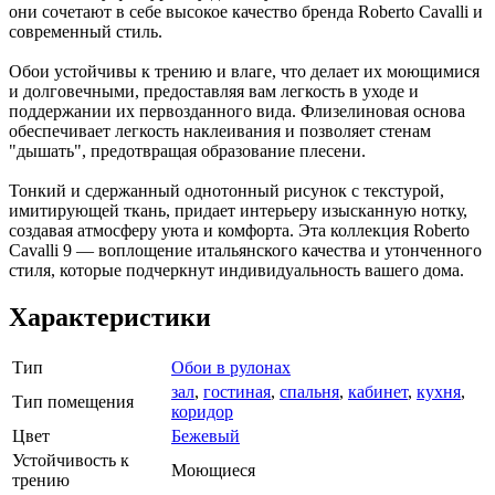
они сочетают в себе высокое качество бренда Roberto Cavalli и
современный стиль.
Обои устойчивы к трению и влаге, что делает их моющимися
и долговечными, предоставляя вам легкость в уходе и
поддержании их первозданного вида. Флизелиновая основа
обеспечивает легкость наклеивания и позволяет стенам
"дышать", предотвращая образование плесени.
Тонкий и сдержанный однотонный рисунок с текстурой,
имитирующей ткань, придает интерьеру изысканную нотку,
создавая атмосферу уюта и комфорта. Эта коллекция Roberto
Cavalli 9 — воплощение итальянского качества и утонченного
стиля, которые подчеркнут индивидуальность вашего дома.
Характеристики
Тип
Обои в рулонах
зал
,
гостиная
,
спальня
,
кабинет
,
кухня
,
Тип помещения
коридор
Цвет
Бежевый
Устойчивость к
Моющиеся
трению