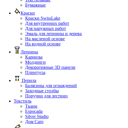
Бумажные
Краски
Краски SwissLake
Для внутренних работ
Для наружных работ
Эмаль для лепнины и дерева
На масленой основе
На водной основе
Лепнина
Карнизы
Молдинги
Декоративные 3D панели
Плинтусы
Перила
Балясины для ограждений
Заходные столбы
Поручни для лестниц
Текстиль
Ткани
Espocada
Silver Studio
Дом Caro