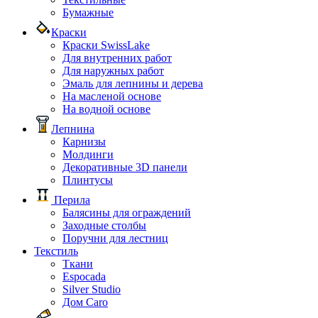
Бумажные
Краски
Краски SwissLake
Для внутренних работ
Для наружных работ
Эмаль для лепнины и дерева
На масленой основе
На водной основе
Лепнина
Карнизы
Молдинги
Декоративные 3D панели
Плинтусы
Перила
Балясины для ограждений
Заходные столбы
Поручни для лестниц
Текстиль
Ткани
Espocada
Silver Studio
Дом Caro