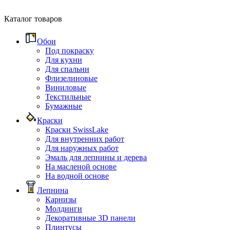
Каталог товаров
Обои
Под покраску
Для кухни
Для спальни
Флизелиновые
Виниловые
Текстильные
Бумажные
Краски
Краски SwissLake
Для внутренних работ
Для наружных работ
Эмаль для лепнины и дерева
На масленой основе
На водной основе
Лепнина
Карнизы
Молдинги
Декоративные 3D панели
Плинтусы