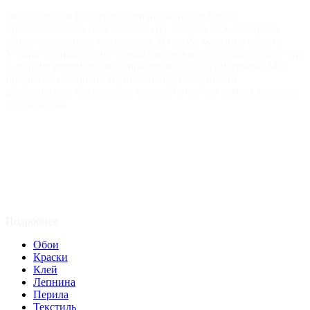
Основанная в 1993 году, компания Golden Decor
зарекомендовала себя как один из лидеров на московском
рынке отделочных материалов. В нашем магазине обоев в
Москве вы найдете не только высококачественные товары, но
и лучшие решения для оформления любого интерьера. Мы
предлагаем широкий и уникальный ассортимент
декоративных материалов, который отвечает самым высоким
требованиям.
Подробнее
Обои
Краски
Клей
Лепнина
Перила
Текстиль