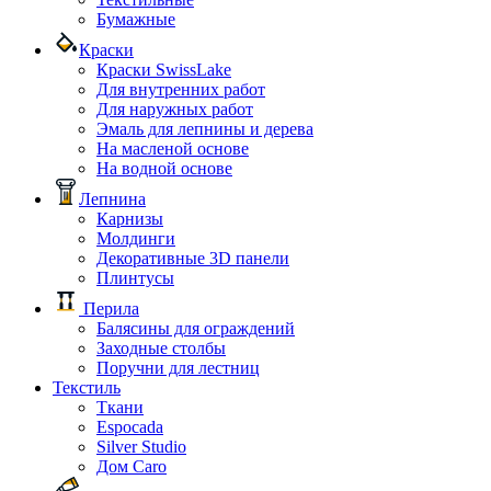
Бумажные
Краски
Краски SwissLake
Для внутренних работ
Для наружных работ
Эмаль для лепнины и дерева
На масленой основе
На водной основе
Лепнина
Карнизы
Молдинги
Декоративные 3D панели
Плинтусы
Перила
Балясины для ограждений
Заходные столбы
Поручни для лестниц
Текстиль
Ткани
Espocada
Silver Studio
Дом Caro