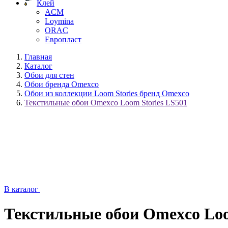
Клей
ACM
Loymina
ORAC
Европласт
Главная
Каталог
Обои для стен
Обои бренда Omexco
Обои из коллекции Loom Stories бренд Omexco
Текстильные обои Omexco Loom Stories LS501
В каталог
Текстильные обои Omexco Loo