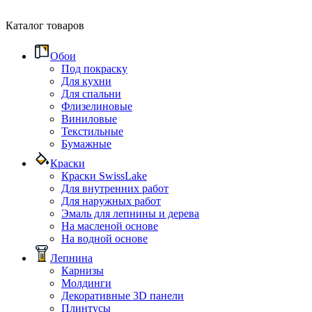
Каталог товаров
Обои
Под покраску
Для кухни
Для спальни
Флизелиновые
Виниловые
Текстильные
Бумажные
Краски
Краски SwissLake
Для внутренних работ
Для наружных работ
Эмаль для лепнины и дерева
На масленой основе
На водной основе
Лепнина
Карнизы
Молдинги
Декоративные 3D панели
Плинтусы