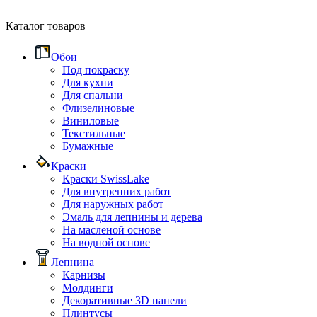
Каталог товаров
Обои
Под покраску
Для кухни
Для спальни
Флизелиновые
Виниловые
Текстильные
Бумажные
Краски
Краски SwissLake
Для внутренних работ
Для наружных работ
Эмаль для лепнины и дерева
На масленой основе
На водной основе
Лепнина
Карнизы
Молдинги
Декоративные 3D панели
Плинтусы