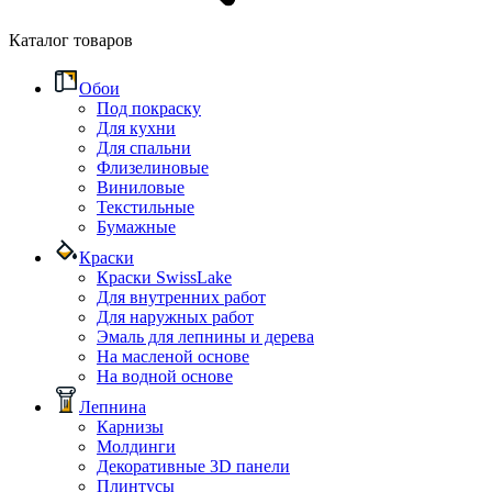
Каталог товаров
Обои
Под покраску
Для кухни
Для спальни
Флизелиновые
Виниловые
Текстильные
Бумажные
Краски
Краски SwissLake
Для внутренних работ
Для наружных работ
Эмаль для лепнины и дерева
На масленой основе
На водной основе
Лепнина
Карнизы
Молдинги
Декоративные 3D панели
Плинтусы