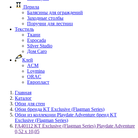
Перила
Балясины для ограждений
Заходные столбы
Поручни для лестниц
Текстиль
Ткани
Espocada
Silver Studio
Дом Caro
Клей
ACM
Loymina
ORAC
Европласт
Главная
Каталог
Обои для стен
Обои бренда KT Exclusive (Flagman Series)
Обои из коллекции Playdate Adventure бренд KT
Exclusive (Flagman Series)
FA40112 KT Exclusive (Flagman Series) Playdate Adventure
0,52 x 10,05