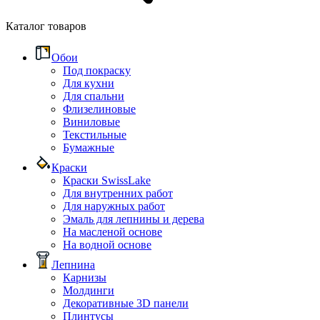
Каталог товаров
Обои
Под покраску
Для кухни
Для спальни
Флизелиновые
Виниловые
Текстильные
Бумажные
Краски
Краски SwissLake
Для внутренних работ
Для наружных работ
Эмаль для лепнины и дерева
На масленой основе
На водной основе
Лепнина
Карнизы
Молдинги
Декоративные 3D панели
Плинтусы