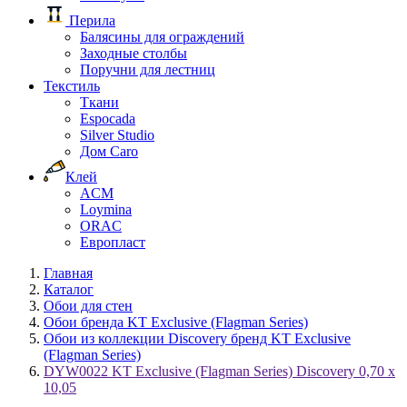
Перила
Балясины для ограждений
Заходные столбы
Поручни для лестниц
Текстиль
Ткани
Espocada
Silver Studio
Дом Caro
Клей
ACM
Loymina
ORAC
Европласт
Главная
Каталог
Обои для стен
Обои бренда KT Exclusive (Flagman Series)
Обои из коллекции Discovery бренд KT Exclusive
(Flagman Series)
DYW0022 KT Exclusive (Flagman Series) Discovery 0,70 х
10,05