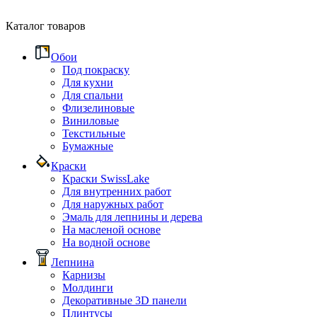
Каталог товаров
Обои
Под покраску
Для кухни
Для спальни
Флизелиновые
Виниловые
Текстильные
Бумажные
Краски
Краски SwissLake
Для внутренних работ
Для наружных работ
Эмаль для лепнины и дерева
На масленой основе
На водной основе
Лепнина
Карнизы
Молдинги
Декоративные 3D панели
Плинтусы