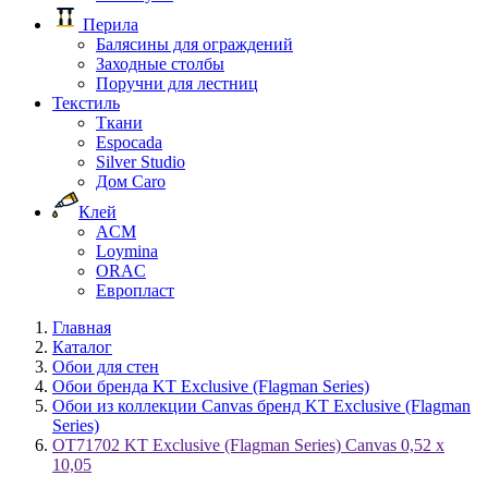
Перила
Балясины для ограждений
Заходные столбы
Поручни для лестниц
Текстиль
Ткани
Espocada
Silver Studio
Дом Caro
Клей
ACM
Loymina
ORAC
Европласт
Главная
Каталог
Обои для стен
Обои бренда KT Exclusive (Flagman Series)
Обои из коллекции Canvas бренд KT Exclusive (Flagman
Series)
OT71702 KT Exclusive (Flagman Series) Canvas 0,52 x
10,05