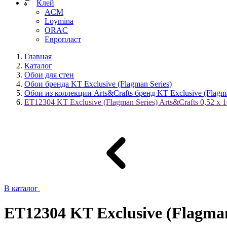
Клей
ACM
Loymina
ORAC
Европласт
Главная
Каталог
Обои для стен
Обои бренда KT Exclusive (Flagman Series)
Обои из коллекции Arts&Crafts бренд KT Exclusive (Flagma
ET12304 KT Exclusive (Flagman Series) Arts&Crafts 0,52 х 1
В каталог
ET12304 KT Exclusive (Flagman 