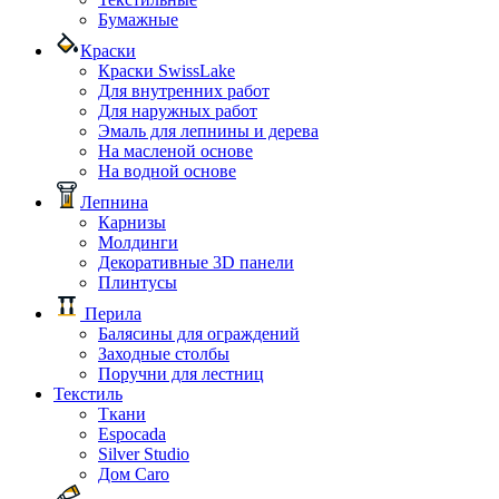
Бумажные
Краски
Краски SwissLake
Для внутренних работ
Для наружных работ
Эмаль для лепнины и дерева
На масленой основе
На водной основе
Лепнина
Карнизы
Молдинги
Декоративные 3D панели
Плинтусы
Перила
Балясины для ограждений
Заходные столбы
Поручни для лестниц
Текстиль
Ткани
Espocada
Silver Studio
Дом Caro