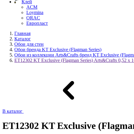
Клей
ACM
Loymina
ORAC
Европласт
Главная
Каталог
Обои для стен
Обои бренда KT Exclusive (Flagman Series)
Обои из коллекции Arts&Crafts бренд KT Exclusive (Flagma
ET12302 KT Exclusive (Flagman Series) Arts&Crafts 0,52 х 1
В каталог
ET12302 KT Exclusive (Flagman 