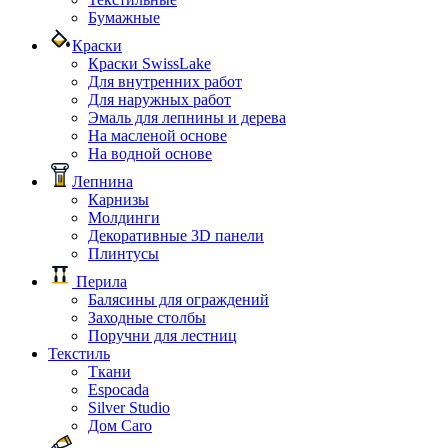
Бумажные
Краски
Краски SwissLake
Для внутренних работ
Для наружных работ
Эмаль для лепнины и дерева
На масленой основе
На водной основе
Лепнина
Карнизы
Молдинги
Декоративные 3D панели
Плинтусы
Перила
Балясины для ограждений
Заходные столбы
Поручни для лестниц
Текстиль
Ткани
Espocada
Silver Studio
Дом Caro