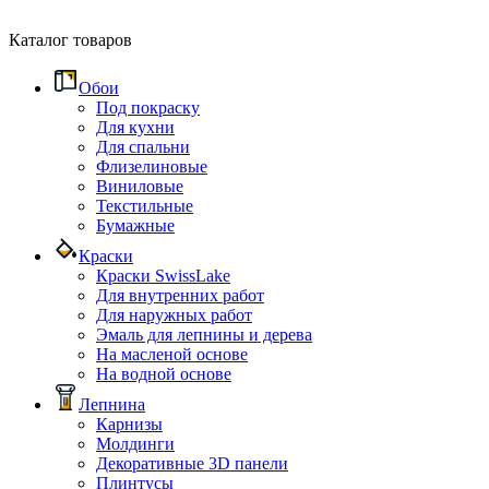
Каталог товаров
Обои
Под покраску
Для кухни
Для спальни
Флизелиновые
Виниловые
Текстильные
Бумажные
Краски
Краски SwissLake
Для внутренних работ
Для наружных работ
Эмаль для лепнины и дерева
На масленой основе
На водной основе
Лепнина
Карнизы
Молдинги
Декоративные 3D панели
Плинтусы