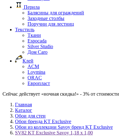
Перила
Балясины для ограждений
Заходные столбы
Поручни для лестниц
Текстиль
Ткани
Espocada
Silver Studio
Дом Caro
Клей
ACM
Loymina
ORAC
Европласт
Сейчас действует «ночная скидка!» - 3% от стоимости
Главная
Каталог
Обои для стен
Обои бренда KT Exclusive
Обои из коллекции Savoy бренд KT Exclusive
SV82 KT Exclusive Savoy 1,18 x 1,00