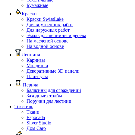
Бумажные
Краски
Краски SwissLake
Для внутренних работ
Для наружных работ
Эмаль для лепнины и дерева
На масленой основе
На водной основе
Лепнина
Карнизы
Молдинги
Декоративные 3D панели
Плинтусы
Перила
Балясины для ограждений
Заходные столбы
Поручни для лестниц
Текстиль
Ткани
Espocada
Silver Studio
Дом Caro