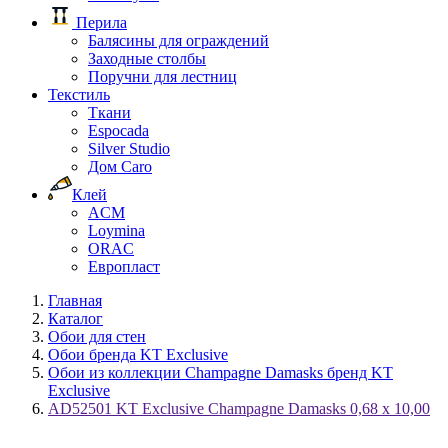
Перила
Балясины для ограждений
Заходные столбы
Поручни для лестниц
Текстиль
Ткани
Espocada
Silver Studio
Дом Caro
Клей
ACM
Loymina
ORAC
Европласт
Главная
Каталог
Обои для стен
Обои бренда KT Exclusive
Обои из коллекции Champagne Damasks бренд KT
Exclusive
AD52501 KT Exclusive Champagne Damasks 0,68 x 10,00