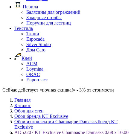
Перила
Балясины для ограждений
Заходные столбы
Поручни для лестниц
Текстиль
Ткани
Espocada
Silver Studio
Дом Caro
Клей
ACM
Loymina
ORAC
Европласт
Сейчас действует «ночная скидка!» - 3% от стоимости
Главная
Каталог
Обои для стен
Обои бренда KT Exclusive
Обои из коллекции Champagne Damasks бренд KT
Exclusive
AD52207 KT Exclusive Champagne Damasks 0,68 x 10,00