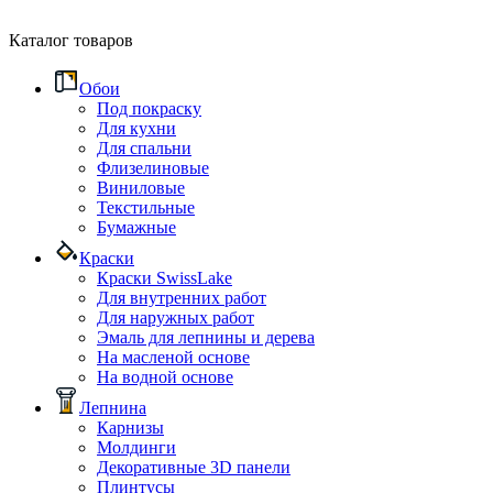
Каталог товаров
Обои
Под покраску
Для кухни
Для спальни
Флизелиновые
Виниловые
Текстильные
Бумажные
Краски
Краски SwissLake
Для внутренних работ
Для наружных работ
Эмаль для лепнины и дерева
На масленой основе
На водной основе
Лепнина
Карнизы
Молдинги
Декоративные 3D панели
Плинтусы