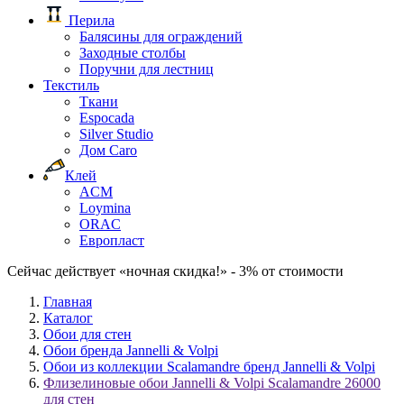
Перила
Балясины для ограждений
Заходные столбы
Поручни для лестниц
Текстиль
Ткани
Espocada
Silver Studio
Дом Caro
Клей
ACM
Loymina
ORAC
Европласт
Сейчас действует «ночная скидка!» - 3% от стоимости
Главная
Каталог
Обои для стен
Обои бренда Jannelli & Volpi
Обои из коллекции Scalamandre бренд Jannelli & Volpi
Флизелиновые обои Jannelli & Volpi Scalamandre 26000
для стен