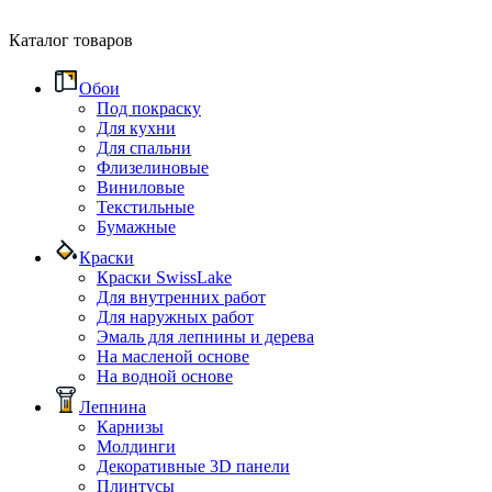
Каталог товаров
Обои
Под покраску
Для кухни
Для спальни
Флизелиновые
Виниловые
Текстильные
Бумажные
Краски
Краски SwissLake
Для внутренних работ
Для наружных работ
Эмаль для лепнины и дерева
На масленой основе
На водной основе
Лепнина
Карнизы
Молдинги
Декоративные 3D панели
Плинтусы