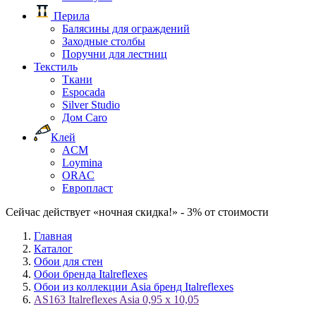
Перила
Балясины для ограждений
Заходные столбы
Поручни для лестниц
Текстиль
Ткани
Espocada
Silver Studio
Дом Caro
Клей
ACM
Loymina
ORAC
Европласт
Сейчас действует «ночная скидка!» - 3% от стоимости
Главная
Каталог
Обои для стен
Обои бренда Italreflexes
Обои из коллекции Asia бренд Italreflexes
AS163 Italreflexes Asia 0,95 x 10,05