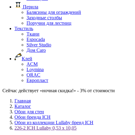
Перила
Балясины для ограждений
Заходные столбы
Поручни для лестниц
Текстиль
Ткани
Espocada
Silver Studio
Дом Caro
Клей
ACM
Loymina
ORAC
Европласт
Сейчас действует «ночная скидка!» - 3% от стоимости
Главная
Каталог
Обои для стен
Обои бренда ICH
Обои из коллекции Lullaby бренд ICH
226-2 ICH Lullaby 0,53 x 10,05