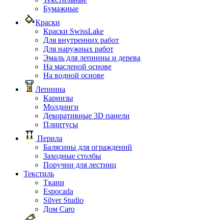
Бумажные
Краски
Краски SwissLake
Для внутренних работ
Для наружных работ
Эмаль для лепнины и дерева
На масленой основе
На водной основе
Лепнина
Карнизы
Молдинги
Декоративные 3D панели
Плинтусы
Перила
Балясины для ограждений
Заходные столбы
Поручни для лестниц
Текстиль
Ткани
Espocada
Silver Studio
Дом Caro