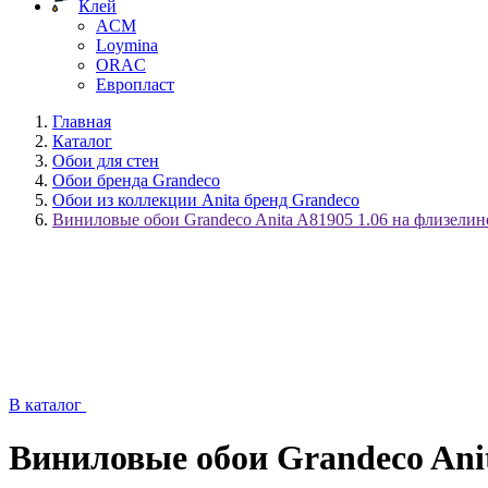
Клей
ACM
Loymina
ORAC
Европласт
Главная
Каталог
Обои для стен
Обои бренда Grandeco
Обои из коллекции Anita бренд Grandeco
Виниловые обои Grandeco Anita A81905 1.06 на флизелин
В каталог
Виниловые обои Grandeco Anit