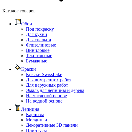
Каталог товаров
Обои
Под покраску
Для кухни
Для спальни
Флизелиновые
Виниловые
Текстильные
Бумажные
Краски
Краски SwissLake
Для внутренних работ
Для наружных работ
Эмаль для лепнины и дерева
На масленой основе
На водной основе
Лепнина
Карнизы
Молдинги
Декоративные 3D панели
Плинтусы