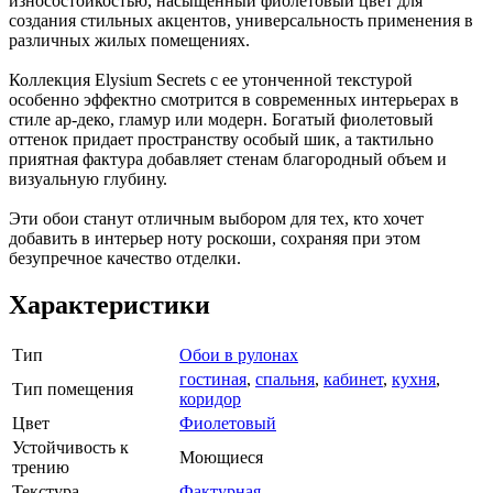
износостойкостью, насыщенный фиолетовый цвет для
создания стильных акцентов, универсальность применения в
различных жилых помещениях.
Коллекция Elysium Secrets с ее утонченной текстурой
особенно эффектно смотрится в современных интерьерах в
стиле ар-деко, гламур или модерн. Богатый фиолетовый
оттенок придает пространству особый шик, а тактильно
приятная фактура добавляет стенам благородный объем и
визуальную глубину.
Эти обои станут отличным выбором для тех, кто хочет
добавить в интерьер ноту роскоши, сохраняя при этом
безупречное качество отделки.
Характеристики
Тип
Обои в рулонах
гостиная
,
спальня
,
кабинет
,
кухня
,
Тип помещения
коридор
Цвет
Фиолетовый
Устойчивость к
Моющиеся
трению
Текстура
Фактурная