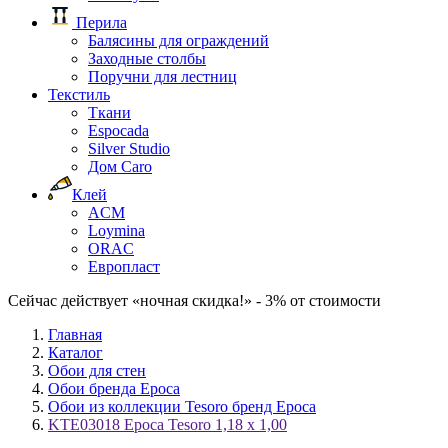
Перила
Балясины для ограждений
Заходные столбы
Поручни для лестниц
Текстиль
Ткани
Espocada
Silver Studio
Дом Caro
Клей
ACM
Loymina
ORAC
Европласт
Сейчас действует «ночная скидка!» - 3% от стоимости
Главная
Каталог
Обои для стен
Обои бренда Epoca
Обои из коллекции Tesoro бренд Epoca
KTE03018 Epoca Tesoro 1,18 x 1,00