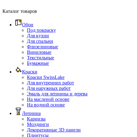
Каталог товаров
Обои
Под покраску
Для кухни
Для спальни
Флизелиновые
Виниловые
Текстильные
Бумажные
Краски
Краски SwissLake
Для внутренних работ
Для наружных работ
Эмаль для лепнины и дерева
На масленой основе
На водной основе
Лепнина
Карнизы
Молдинги
Декоративные 3D панели
Плинтусы