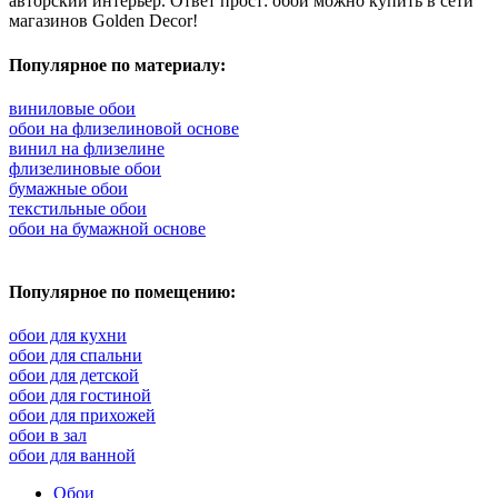
авторский интерьер. Ответ прост: обои можно купить в сети
магазинов Golden Decor!
Популярное по материалу:
виниловые обои
обои на флизелиновой основе
винил на флизелине
флизелиновые обои
бумажные обои
текстильные обои
обои на бумажной основе
Популярное по помещению:
обои для кухни
обои для спальни
обои для детской
обои для гостиной
обои для прихожей
обои в зал
обои для ванной
Обои