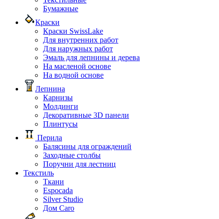
Бумажные
Краски
Краски SwissLake
Для внутренних работ
Для наружных работ
Эмаль для лепнины и дерева
На масленой основе
На водной основе
Лепнина
Карнизы
Молдинги
Декоративные 3D панели
Плинтусы
Перила
Балясины для ограждений
Заходные столбы
Поручни для лестниц
Текстиль
Ткани
Espocada
Silver Studio
Дом Caro