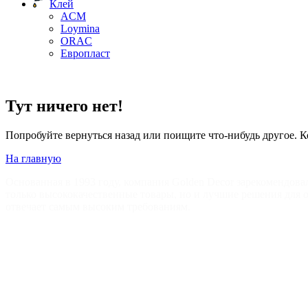
Клей
ACM
Loymina
ORAC
Европласт
Тут ничего нет!
Попробуйте вернуться назад или поищите что-нибудь другое. К
На главную
Основанная в 1993 году, компания Golden Decor зарекомендова
только высококачественные товары, но и лучшие решения для
отвечает самым высоким требованиям.