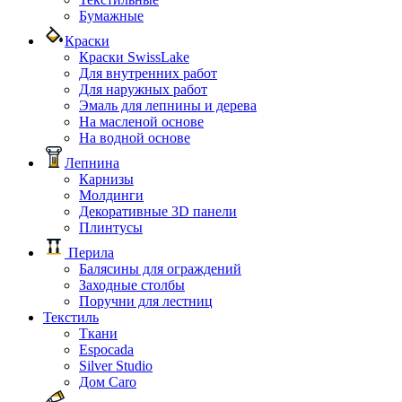
Бумажные
Краски
Краски SwissLake
Для внутренних работ
Для наружных работ
Эмаль для лепнины и дерева
На масленой основе
На водной основе
Лепнина
Карнизы
Молдинги
Декоративные 3D панели
Плинтусы
Перила
Балясины для ограждений
Заходные столбы
Поручни для лестниц
Текстиль
Ткани
Espocada
Silver Studio
Дом Caro