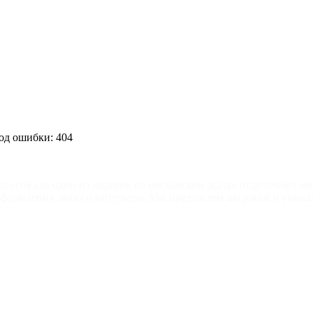
од ошибки: 404
ла себя как один из лидеров на московском рынке отделочных ма
 оформления любого интерьера. Мы предлагаем широкий и уника