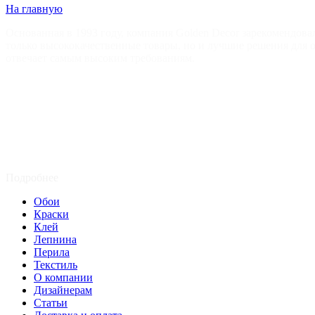
На главную
Основанная в 1993 году, компания Golden Decor зарекомендова
только высококачественные товары, но и лучшие решения для
отвечает самым высоким требованиям.
Подробнее
Обои
Краски
Клей
Лепнина
Перила
Текстиль
О компании
Дизайнерам
Статьи