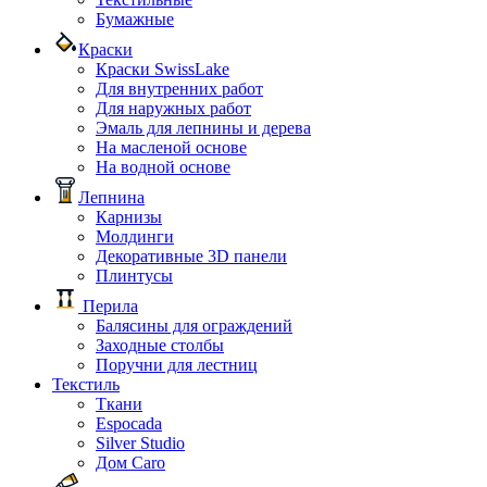
Бумажные
Краски
Краски SwissLake
Для внутренних работ
Для наружных работ
Эмаль для лепнины и дерева
На масленой основе
На водной основе
Лепнина
Карнизы
Молдинги
Декоративные 3D панели
Плинтусы
Перила
Балясины для ограждений
Заходные столбы
Поручни для лестниц
Текстиль
Ткани
Espocada
Silver Studio
Дом Caro