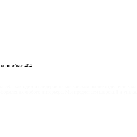
од ошибки: 404
ла себя как один из лидеров на московском рынке отделочных ма
 оформления любого интерьера. Мы предлагаем широкий и уника