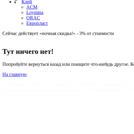
Клей
ACM
Loymina
ORAC
Европласт
Сейчас действует «ночная скидка!» - 3% от стоимости
Тут ничего нет!
Попробуйте вернуться назад или поищите что-нибудь другое. К
На главную
Основанная в 1993 году, компания Golden Decor зарекомендова
только высококачественные товары, но и лучшие решения для
отвечает самым высоким требованиям.