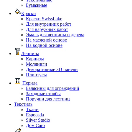
Бумажные
Краски
Краски SwissLake
Для внутренних работ
Для наружных работ
Эмаль для лепнины и дерева
На масленой основе
На водной основе
Лепнина
Карнизы
Молдинги
Декоративные 3D панели
Плинтусы
Перила
Балясины для ограждений
Заходные столбы
Поручни для лестниц
Текстиль
Ткани
Espocada
Silver Studio
Дом Caro