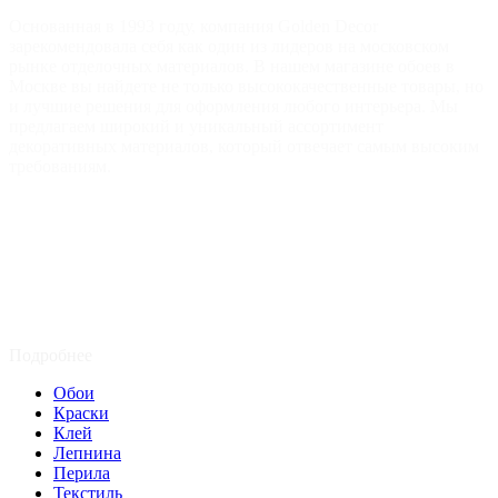
Основанная в 1993 году, компания Golden Decor
зарекомендовала себя как один из лидеров на московском
рынке отделочных материалов. В нашем магазине обоев в
Москве вы найдете не только высококачественные товары, но
и лучшие решения для оформления любого интерьера. Мы
предлагаем широкий и уникальный ассортимент
декоративных материалов, который отвечает самым высоким
требованиям.
Подробнее
Обои
Краски
Клей
Лепнина
Перила
Текстиль