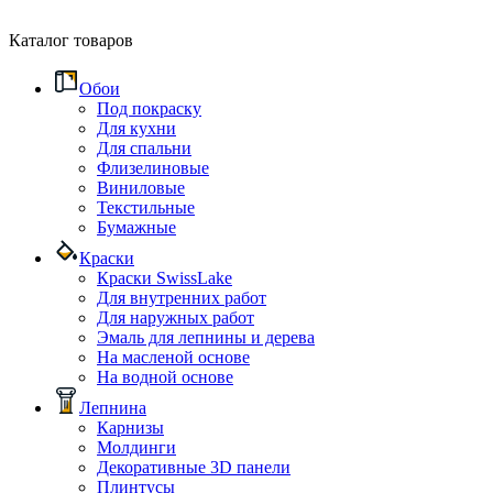
Каталог товаров
Обои
Под покраску
Для кухни
Для спальни
Флизелиновые
Виниловые
Текстильные
Бумажные
Краски
Краски SwissLake
Для внутренних работ
Для наружных работ
Эмаль для лепнины и дерева
На масленой основе
На водной основе
Лепнина
Карнизы
Молдинги
Декоративные 3D панели
Плинтусы