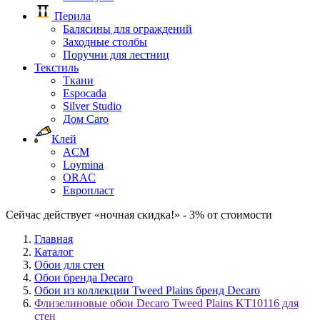
Перила
Балясины для ограждений
Заходные столбы
Поручни для лестниц
Текстиль
Ткани
Espocada
Silver Studio
Дом Caro
Клей
ACM
Loymina
ORAC
Европласт
Сейчас действует «ночная скидка!» - 3% от стоимости
Главная
Каталог
Обои для стен
Обои бренда Decaro
Обои из коллекции Tweed Plains бренд Decaro
Флизелиновые обои Decaro Tweed Plains KT10116 для
стен