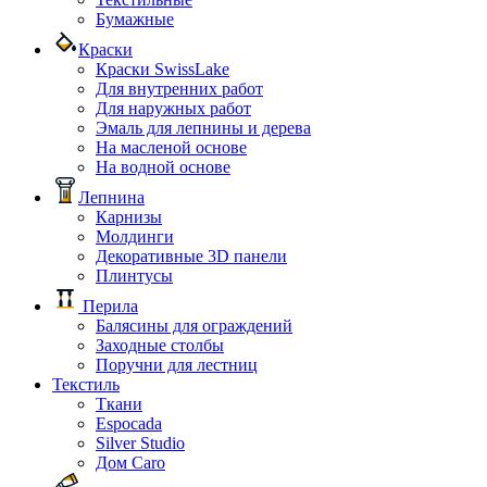
Бумажные
Краски
Краски SwissLake
Для внутренних работ
Для наружных работ
Эмаль для лепнины и дерева
На масленой основе
На водной основе
Лепнина
Карнизы
Молдинги
Декоративные 3D панели
Плинтусы
Перила
Балясины для ограждений
Заходные столбы
Поручни для лестниц
Текстиль
Ткани
Espocada
Silver Studio
Дом Caro