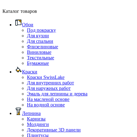
Каталог товаров
Обои
Под покраску
Для кухни
Для спальни
Флизелиновые
Виниловые
Текстильные
Бумажные
Краски
Краски SwissLake
Для внутренних работ
Для наружных работ
Эмаль для лепнины и дерева
На масленой основе
На водной основе
Лепнина
Карнизы
Молдинги
Декоративные 3D панели
Плинтусы