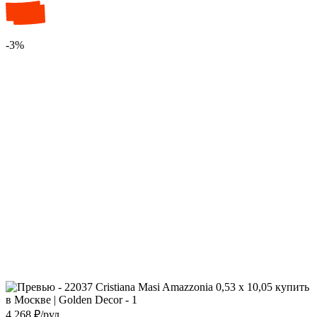
-3%
4 268
₽/рул