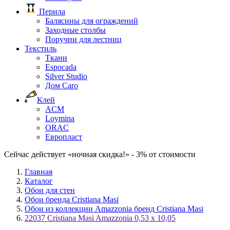
Перила
Балясины для ограждений
Заходные столбы
Поручни для лестниц
Текстиль
Ткани
Espocada
Silver Studio
Дом Caro
Клей
ACM
Loymina
ORAC
Европласт
Сейчас действует «ночная скидка!» - 3% от стоимости
Главная
Каталог
Обои для стен
Обои бренда Cristiana Masi
Обои из коллекции Amazzonia бренд Cristiana Masi
22037 Cristiana Masi Amazzonia 0,53 х 10,05