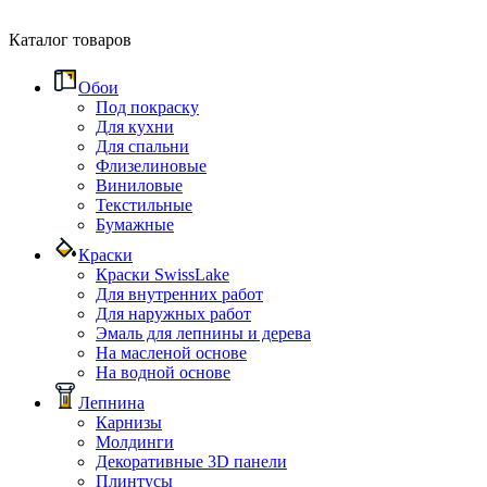
Каталог товаров
Обои
Под покраску
Для кухни
Для спальни
Флизелиновые
Виниловые
Текстильные
Бумажные
Краски
Краски SwissLake
Для внутренних работ
Для наружных работ
Эмаль для лепнины и дерева
На масленой основе
На водной основе
Лепнина
Карнизы
Молдинги
Декоративные 3D панели
Плинтусы