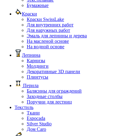
Бумажные
Краски
Краски SwissLake
Для внутренних работ
Для наружных работ
Эмаль для лепнины и дерева
На масленой основе
На водной основе
Лепнина
Карнизы
Молдинги
Декоративные 3D панели
Плинтусы
Перила
Балясины для ограждений
Заходные столбы
Поручни для лестниц
Текстиль
Ткани
Espocada
Silver Studio
Дом Caro