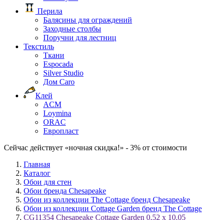
Перила
Балясины для ограждений
Заходные столбы
Поручни для лестниц
Текстиль
Ткани
Espocada
Silver Studio
Дом Caro
Клей
ACM
Loymina
ORAC
Европласт
Сейчас действует «ночная скидка!» - 3% от стоимости
Главная
Каталог
Обои для стен
Обои бренда Chesapeake
Обои из коллекции The Cottage бренд Chesapeake
Обои из коллекции Cottage Garden бренд The Cottage
CG11354 Chesapeake Cottage Garden 0,52 x 10,05