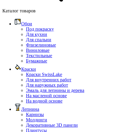
Каталог товаров
Обои
Под покраску
Для кухни
Для спальни
Флизелиновые
Виниловые
Текстильные
Бумажные
Краски
Краски SwissLake
Для внутренних работ
Для наружных работ
Эмаль для лепнины и дерева
На масленой основе
На водной основе
Лепнина
Карнизы
Молдинги
Декоративные 3D панели
Плинтусы