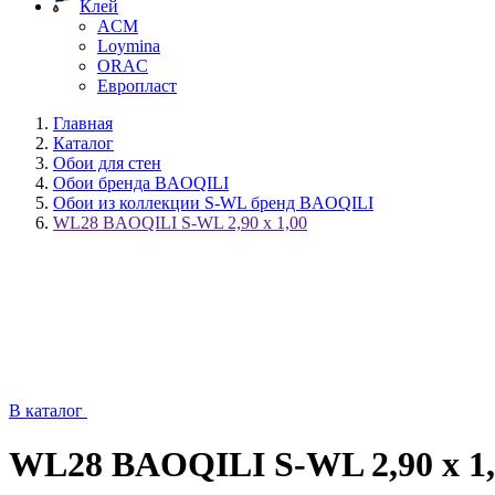
Клей
ACM
Loymina
ORAC
Европласт
Главная
Каталог
Обои для стен
Обои бренда BAOQILI
Обои из коллекции S-WL бренд BAOQILI
WL28 BAOQILI S-WL 2,90 x 1,00
В каталог
WL28 BAOQILI S-WL 2,90 x 1,