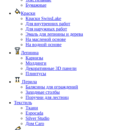
Бумажные
Краски
Краски SwissLake
Для внутренних работ
Для наружных работ
Эмаль для лепнины и дерева
На масленой основе
На водной основе
Лепнина
Карнизы
Молдинги
Декоративные 3D панели
Плинтусы
Перила
Балясины для ограждений
Заходные столбы
Поручни для лестниц
Текстиль
Ткани
Espocada
Silver Studio
Дом Caro