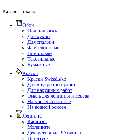
Каталог товаров
Обои
Под покраску
Для кухни
Для спальни
Флизелиновые
Виниловые
Текстильные
Бумажные
Краски
Краски SwissLake
Для внутренних работ
Для наружных работ
Эмаль для лепнины и дерева
На масленой основе
На водной основе
Лепнина
Карнизы
Молдинги
Декоративные 3D панели
Плинтусы