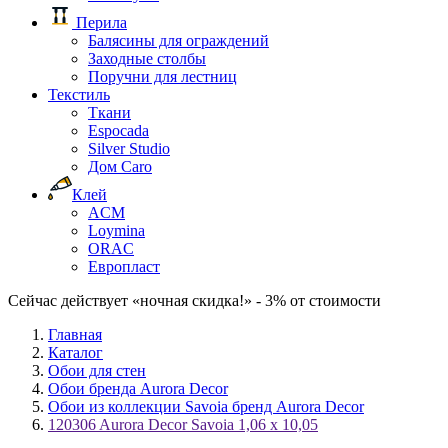
Перила
Балясины для ограждений
Заходные столбы
Поручни для лестниц
Текстиль
Ткани
Espocada
Silver Studio
Дом Caro
Клей
ACM
Loymina
ORAC
Европласт
Сейчас действует «ночная скидка!» - 3% от стоимости
Главная
Каталог
Обои для стен
Обои бренда Aurora Decor
Обои из коллекции Savoia бренд Aurora Decor
120306 Aurora Decor Savoia 1,06 х 10,05