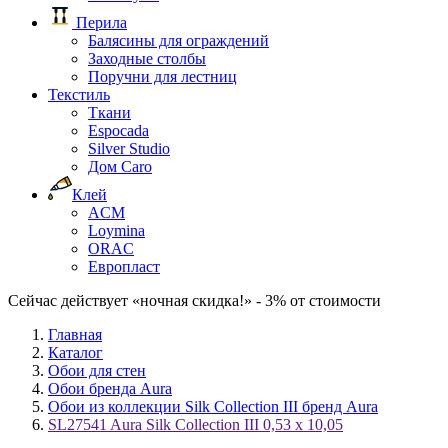
Перила
Балясины для ограждений
Заходные столбы
Поручни для лестниц
Текстиль
Ткани
Espocada
Silver Studio
Дом Caro
Клей
ACM
Loymina
ORAC
Европласт
Сейчас действует «ночная скидка!» - 3% от стоимости
Главная
Каталог
Обои для стен
Обои бренда Aura
Обои из коллекции Silk Collection III бренд Aura
SL27541 Aura Silk Collection III 0,53 x 10,05