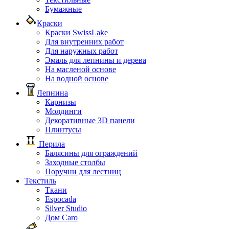
Бумажные
Краски
Краски SwissLake
Для внутренних работ
Для наружных работ
Эмаль для лепнины и дерева
На масленой основе
На водной основе
Лепнина
Карнизы
Молдинги
Декоративные 3D панели
Плинтусы
Перила
Балясины для ограждений
Заходные столбы
Поручни для лестниц
Текстиль
Ткани
Espocada
Silver Studio
Дом Caro