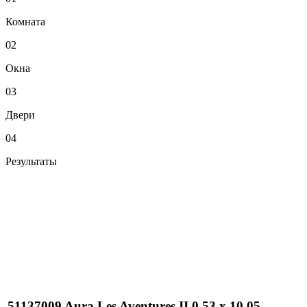
Комната
02
Окна
03
Двери
04
Результаты
51137009 Aura Les Aventures II 0,53 х 10,05