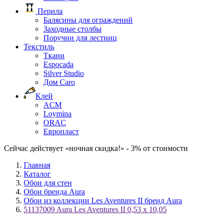
Перила
Балясины для ограждений
Заходные столбы
Поручни для лестниц
Текстиль
Ткани
Espocada
Silver Studio
Дом Caro
Клей
ACM
Loymina
ORAC
Европласт
Сейчас действует «ночная скидка!» - 3% от стоимости
Главная
Каталог
Обои для стен
Обои бренда Aura
Обои из коллекции Les Aventures II бренд Aura
51137009 Aura Les Aventures II 0,53 х 10,05