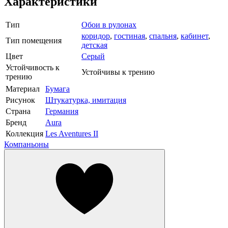
Характеристики
Тип
Обои в рулонах
коридор
,
гостиная
,
спальня
,
кабинет
,
Тип помещения
детская
Цвет
Серый
Устойчивость к
Устойчивы к трению
трению
Материал
Бумага
Рисунок
Штукатурка, имитация
Страна
Германия
Бренд
Aura
Коллекция
Les Aventures II
Компаньоны