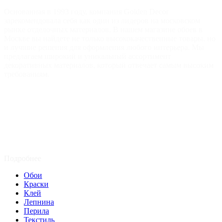
Основанная в 1993 году, компания Golden Decor
зарекомендовала себя как один из лидеров на московском
рынке отделочных материалов. В нашем магазине обоев в
Москве вы найдете не только высококачественные товары, но
и лучшие решения для оформления любого интерьера. Мы
предлагаем широкий и уникальный ассортимент
декоративных материалов, который отвечает самым высоким
требованиям.
Подробнее
Обои
Краски
Клей
Лепнина
Перила
Текстиль