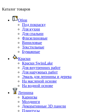
Каталог товаров
Обои
Под покраску
Для кухни
Для спальни
Флизелиновые
Виниловые
Текстильные
Бумажные
Краски
Краски SwissLake
Для внутренних работ
Для наружных работ
Эмаль для лепнины и дерева
На масленой основе
На водной основе
Лепнина
Карнизы
Молдинги
Декоративные 3D панели
Плинтусы